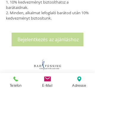
10% kedvezményt biztosíthatsz a
barátaidnak.
Minden, alkalmat lefoglaló barátod után 10%
kedvezményt biztosítunk.
Bejelentkezés az ajánláshoz
Kontakt und Terminvereinbarung:
MassageStudioLaci
Telefon
E-Mail
Adresse
Inh. Mexhit Laci
Appartementhaus Erlenhof
Bachstraße 33, 94072 Bad Füssing
+49 176 57
196468
Mobil:
Anruf/SMS/WhatsA
pp
info@massagestudiolaci.com
www.massagestudiolaci.com
Mo-Sa, 10-20 Uhr, Termine nach Vereinbarung!
Ⓒ MassageStudioLaci 2024